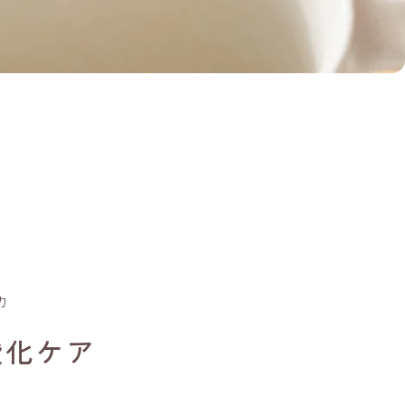
力
酸化ケア