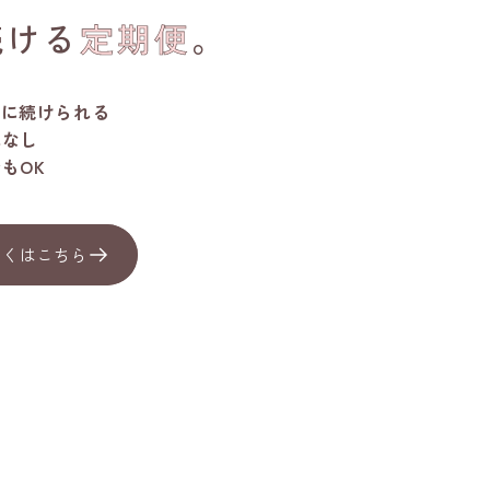
続ける
定期便
。
クに続けられる
れなし
もOK
しくはこちら