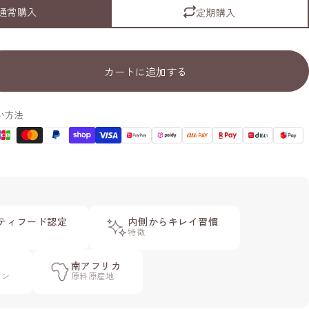
通常購入
定期購入
カートに追加する
い方法
ティフード認定
内側からキレイ習慣
特徴
南アフリカ
イン
原料原産地