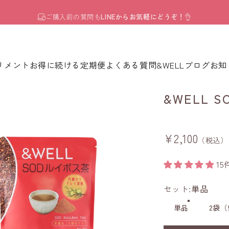
スライドショーを一時停止
LINE登録で
20%OFFクーポン
プレゼント中！
ョップ
リメント
お得に続ける定期便
よくある質問
&WELLブログ
お知
リメント
お得に続ける定期便
よくある質問
&WELLブログ
お知
&WELL
S
¥2,100
（税込）
1
セット
セット:
単品
単品
2袋（