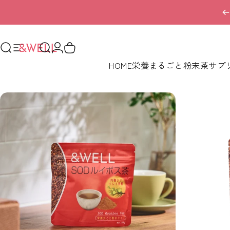
コンテンツへスキップ
サイトナビゲーション
検索
&WELL｜栄養まるごと粉末茶とサプリのオンラインシ
検索
ログイン
カート
HOME
栄養まるごと粉末茶
サプ
HOME
栄養まるごと粉末茶
サプ