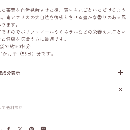
れた茶葉を自然発酵させた後、素材を丸ごといただけるよう
た。南アフリカの大自然を彷彿とさせる豊かな香りのある風
おります。
プですのでポリフェノールやミネラルなどの栄養を丸ごとい
美と健康を気遣う方に最適です。
1袋で約160杯分
約1か月半（53日）分です。
養成分表示
購入で送料無料
: