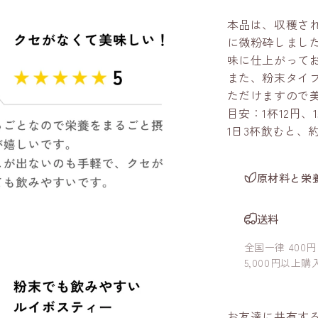
本品は、収穫さ
に微粉砕しまし
味に仕上がって
また、粉末タイ
ただけますので
目安：1杯12円、
1日3杯飲むと、
原材料と栄
送料
全国一律 400円
5,000円以上
お友達に共有する