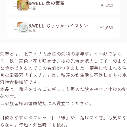
&WELL 桑の葉茶
¥1,920
単品
&WELL ちょうかつイヌリン
¥1,680
単品
菊芋とは、北アメリカ原産の菊科の多年草。イモ類ではな
く、秋に黄色い花を咲かせ、根の先端が肥大してイモのよう
な塊ができるのでこの名前がつきました。菊芋に含まれる注
目の栄養素「イヌリン」は、私達の食生活に不足しがちな水
溶性食物繊維です。
本品は、菊芋をまるごとギュッと固めた飲みやすい小粒の錠
剤です。
ご家族皆様の健康維持にお役立てください。
【飲みやすいタブレット】「味」や「溶けにくさ」も気にな
らない。時短・外出時にも便利。