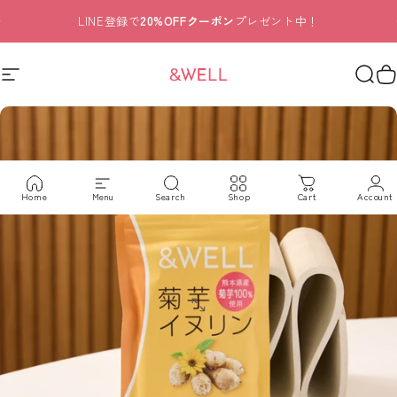
コンテンツへスキップ
スライドショーを一時停止
LINE登録で
20%OFFクーポン
プレゼント中！
&WELL｜栄養まるごと粉末茶と
サイトナビゲーション
検索
Home
Menu
Search
Shop
Cart
Account