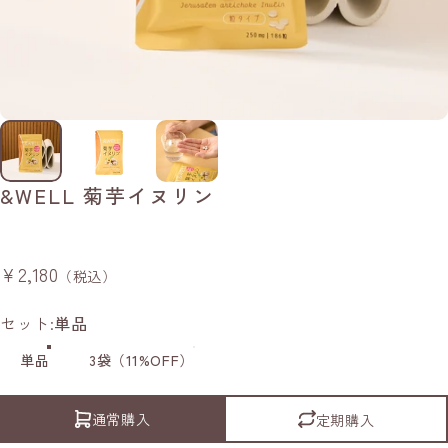
&WELL
菊芋イヌリン
¥2,180
（税込）
セット
セット:
単品
単品
3袋（11%OFF）
通常購入
定期購入