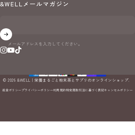
&WELLメールマガジン
メールアドレスを入力してください。
Instagram
YouTube
TikTok
© 2026 &WELL｜栄養まるごと粉末茶とサプリのオンラインショップ.
返金ポリシー
プライバシーポリシー
利用規約
特定商取引法に基づく表記
キャンセルポリシー